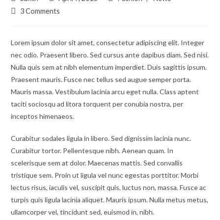
author:
published:
category:
Post
3 Comments
comments:
Lorem ipsum dolor sit amet, consectetur adipiscing elit. Integer
nec odio. Praesent libero. Sed cursus ante dapibus diam. Sed nisi.
Nulla quis sem at nibh elementum imperdiet. Duis sagittis ipsum.
Praesent mauris. Fusce nec tellus sed augue semper porta.
Mauris massa. Vestibulum lacinia arcu eget nulla. Class aptent
taciti sociosqu ad litora torquent per conubia nostra, per
inceptos himenaeos.
Curabitur sodales ligula in libero. Sed dignissim lacinia nunc.
Curabitur tortor. Pellentesque nibh. Aenean quam. In
scelerisque sem at dolor. Maecenas mattis. Sed convallis
tristique sem. Proin ut ligula vel nunc egestas porttitor. Morbi
lectus risus, iaculis vel, suscipit quis, luctus non, massa. Fusce ac
turpis quis ligula lacinia aliquet. Mauris ipsum. Nulla metus metus,
ullamcorper vel, tincidunt sed, euismod in, nibh.