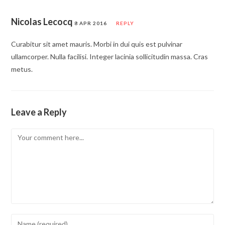
Nicolas Lecocq
8 APR 2016
REPLY
Curabitur sit amet mauris. Morbi in dui quis est pulvinar
ullamcorper. Nulla facilisi. Integer lacinia sollicitudin massa. Cras
metus.
Leave a Reply
Comment
Enter