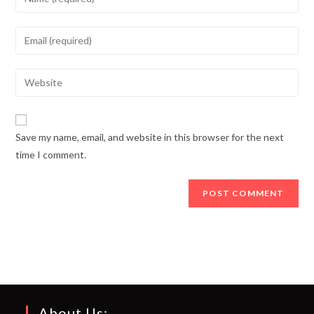
your
name
Enter
or
your
username
email
Enter
to
address
your
comment
to
website
comment
URL
Save my name, email, and website in this browser for the next
(optional)
time I comment.
About Us: