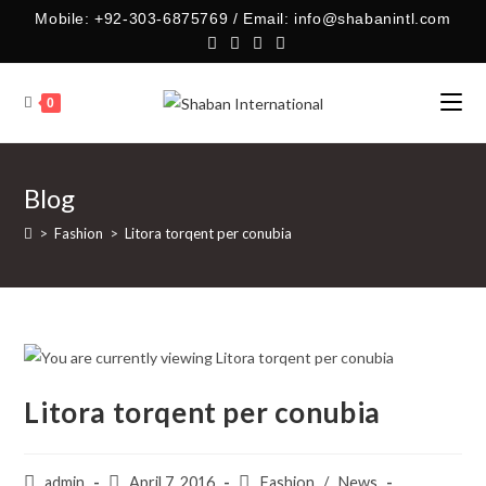
Skip
Mobile: +92-303-6875769 / Email: info@shabanintl.com
to
content
0
Blog
>
Fashion
>
Litora torqent per conubia
Litora torqent per conubia
Post
Post
Post
admin
April 7, 2016
Fashion
/
News