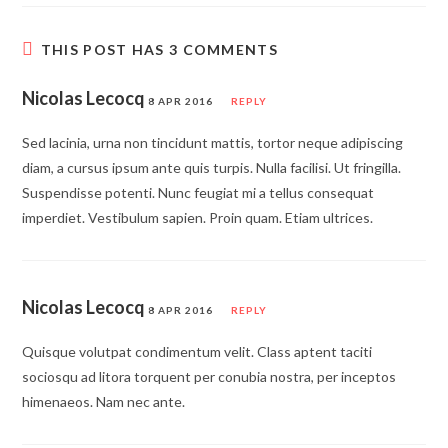
THIS POST HAS 3 COMMENTS
Nicolas Lecocq
8 APR 2016
REPLY
Sed lacinia, urna non tincidunt mattis, tortor neque adipiscing
diam, a cursus ipsum ante quis turpis. Nulla facilisi. Ut fringilla.
Suspendisse potenti. Nunc feugiat mi a tellus consequat
imperdiet. Vestibulum sapien. Proin quam. Etiam ultrices.
Nicolas Lecocq
8 APR 2016
REPLY
Quisque volutpat condimentum velit. Class aptent taciti
sociosqu ad litora torquent per conubia nostra, per inceptos
himenaeos. Nam nec ante.